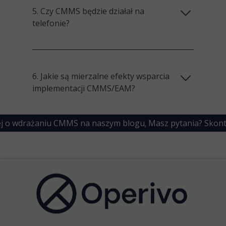
5. Czy CMMS będzie działał na
telefonie?
6. Jakie są mierzalne efekty wsparcia
implementacji CMMS/EAM?
cej o wdrażaniu CMMS na naszym blogu
.
Masz pytania?
Skont