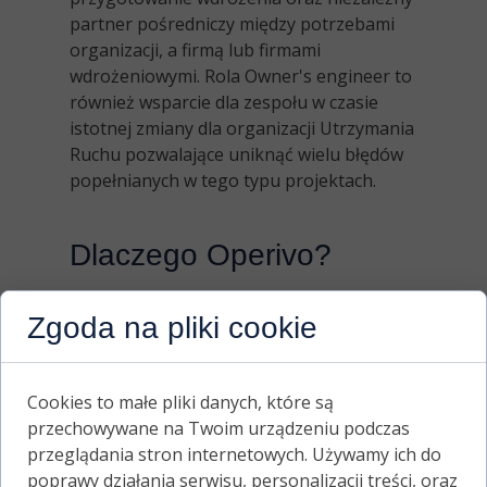
partner pośredniczy między potrzebami
organizacji, a firmą lub firmami
wdrożeniowymi. Rola Owner's engineer to
również wsparcie dla zespołu w czasie
istotnej zmiany dla organizacji Utrzymania
Ruchu pozwalające uniknąć wielu błędów
popełnianych w tego typu projektach.
Dlaczego Operivo?
Zakres
Zgoda na pliki cookie
Każde działanie w obszarze systemów
CMMS/EAM opieramy na analizie
Cookies to małe pliki danych, które są
organizacji, sposobu jej działania,
przechowywane na Twoim urządzeniu podczas
weryfikacji i przygotowaniu danych oraz z
przeglądania stron internetowych. Używamy ich do
uwzględnieniem przyszłych użytkowników.
poprawy działania serwisu, personalizacji treści, oraz