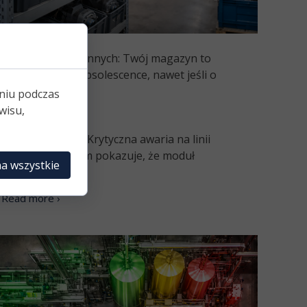
luzja części zamiennych: Twój magazyn to
woja strategia obsolescence, nawet jeśli o
ym nie wiesz
niu podczas
wisu,
1 kwietnia 2026
twierasz CMMS. Krytyczna awaria na linii
pakowania. System pokazuje, że moduł
a wszystkie
astępczy...
Read more ›