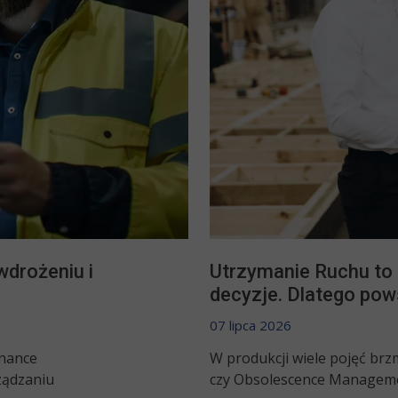
wdrożeniu i
Utrzymanie Ruchu to n
decyzje. Dlatego pow
07 lipca 2026
nance
W produkcji wiele pojęć b
ządzaniu
czy Obsolescence Managemen