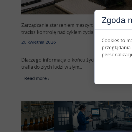
Zgoda na
Zarządzanie starzeniem maszyn: Dlaczego
tracisz kontrolę nad cyklem życia części?
Cookies to m
20 kwietnia 2026
przeglądania 
personalizacji
Dlaczego informacja o końcu życia produktu
trafia do złych ludzi w złym...
Read more ›