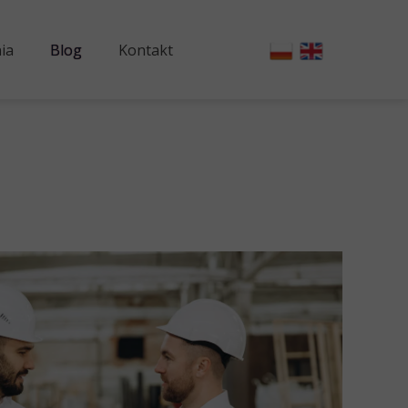
ia
Blog
Kontakt
trzymania Ruchu
Nowoczesne Utrzymanie Ruchu
Słownik pojęć
ytyczności Majątku
Praktyczny CMMS w 3 krokach
 Utrzymania Ruchu
Prewencyjne Utrzymanie Ruchu
 Starzeniem Maszyn
nie Skutecznych Planów Prewencyjnych
racjonalizacja CMMS/EAM
Zarządzanie Starzeniem Maszyn
tury majątku technicznego
ktyka Bezpieczeństwa Operacyjnego
 efektywności UR