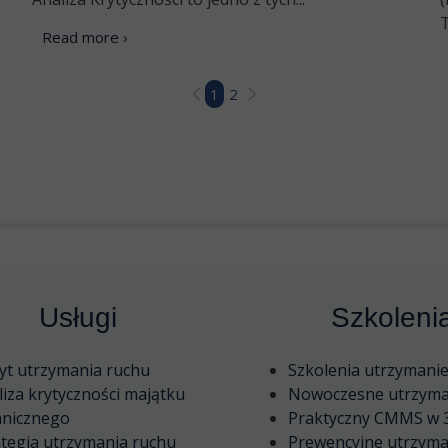
T
Read more ›
1
2
Usługi
Szkoleni
yt utrzymania ruchu
Szkolenia utrzymani
liza krytyczności majątku
Nowoczesne utrzyma
hnicznego
Praktyczny CMMS w 
ategia utrzymania ruchu
Prewencyjne utrzyma