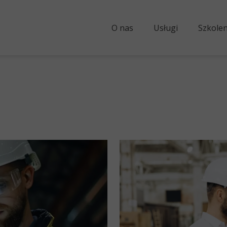
O nas
Usługi
Szkolen
Audyt U
Analiza Kr
Strategia
Zarządzanie
Tworze
Wdrożenie i ope
Opracowanie struk
Pra
Mierzenie