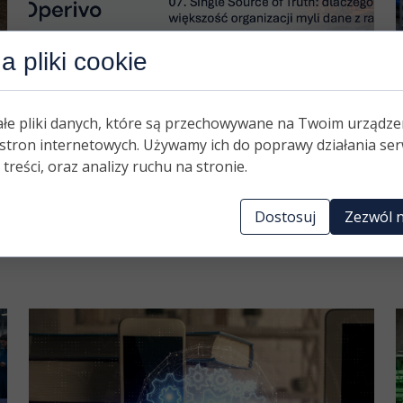
 pliki cookie
Single Source of Truth: dlaczego większość
I
organizacji myli dane z raportami
T
t
ałe pliki danych, które są przechowywane na Twoim urządze
13 kwietnia 2026
stron internetowych. Używamy ich do poprawy działania ser
0
Dane?! Pewnie, że mamy dane! Mamy
 treści, oraz analizy ruchu na stronie.
mnóstwo danych, o tu proszę... Problem...
O
Dostosuj
Zezwól n
Read more ›
z